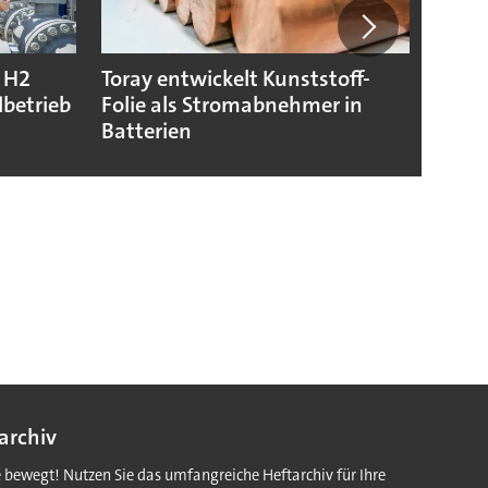
T H2
Toray entwickelt Kunststoff-
Chem
dbetrieb
Folie als Stromabnehmer in
von J
Batterien
archiv
e bewegt! Nutzen Sie das umfangreiche Heftarchiv für Ihre