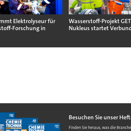
immt Elektrolyseur für
Wasserstoff-Projekt GE
toff-Forschung in
Nukleus startet Verbun
Besuchen Sie unser Heft
Finden Sie heraus, was die Branch