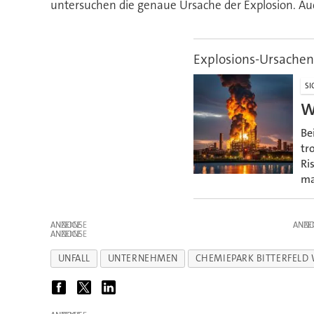
untersuchen die genaue Ursache der Explosion. Auc
Explosions-Ursachen
SI
W
Be
tr
Ri
ma
ANZEIGE
ANZE
ANZEIGE
UNFALL
UNTERNEHMEN
CHEMIEPARK BITTERFELD