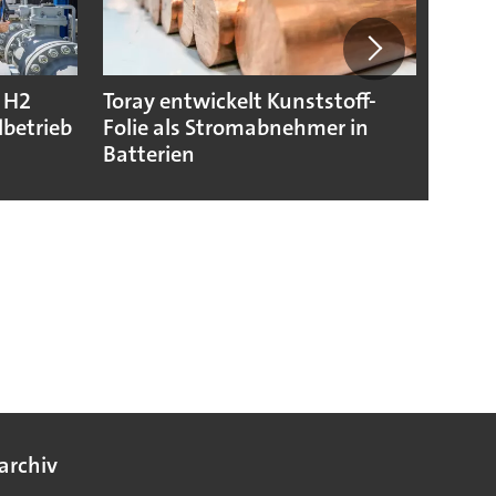
T H2
Toray entwickelt Kunststoff-
Chem
dbetrieb
Folie als Stromabnehmer in
von J
Batterien
archiv