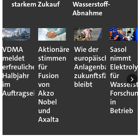
starkem Zukauf
Wasserstoff-
Abnahme
VDMA
Aktionäre
Wie der
Sasol
meldet
stimmen
europäische
nimmt
erfreuliches
für
Anlagenbau
Elektroly
Halbjahr
Fusion
zukunftsfähig
für
im
von
bleibt
Wassersto
Auftragseingang
Akzo
Forschun
Nobel
in
und
Betrieb
Axalta