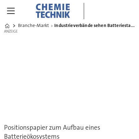
Branche-Markt
Industrieverbände sehen Batteriestandort Europa in Gefahr
Home
ANZEIGE
ANZEIGE
Positionspapier zum Aufbau eines
Batterieökosystems