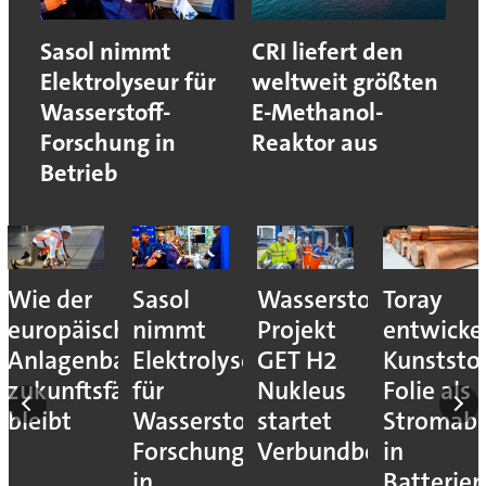
Sasol nimmt
CRI liefert den
Elektrolyseur für
weltweit größten
Wasserstoff-
E-Methanol-
Forschung in
Reaktor aus
Betrieb
Sasol
Wasserstoff-
Toray
Chemie-
he
nimmt
Projekt
entwickelt
Anlagenb
au
Elektrolyseur
GET H2
Kunststoff-
von Juli
hig
für
Nukleus
Folie als
2026
Wasserstoff-
startet
Stromabnehmer
Forschung
Verbundbetrieb
in
in
Batterien