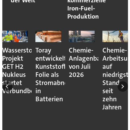
der Welt
kommerzielle
Iron-Fuel-
Produktion
Wasserstoff-
Toray
Chemie-
Chemie-
Projekt
entwickelt
Anlagenbauprojekte
Arbeitsun
eur
GET H2
Kunststoff-
von Juli
auf
Nukleus
Folie als
2026
niedrigs
f-
startet
Stromabnehmer
Stand
Verbundbetrieb
in
seit
Batterien
zehn
Jahren