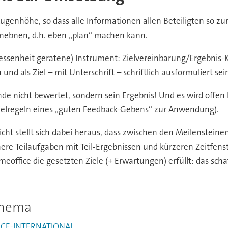
genhöhe, so dass alle Informationen allen Beteiligten so zu
einebnen, d.h. eben „plan“ machen kann.
ssenheit geratene) Instrument: Zielvereinbarung/Ergebnis-Ko
nd als Ziel – mit Unterschrift – schriftlich ausformuliert sei
nde nicht bewertet, sondern sein Ergebnis! Und es wird offen
elregeln eines „guten Feedback-Gebens“ zur Anwendung).
eicht stellt sich dabei heraus, dass zwischen den Meilenst
ere Teilaufgaben mit Teil-Ergebnissen und kürzeren Zeitfens
office die gesetzten Ziele (+ Erwartungen) erfüllt: das scha
Thema