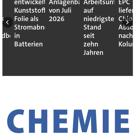
Anlagenbauprojekte
Arbeitsunfälle
EPC
Preisent
-
von Juli
auf
liefert
für
2026
niedrigstem
Chlor-
Containe
ehmer
Stand
Absorptionssystem
Schiffstr
seit
nach
zehn
Kolumbien
Jahren