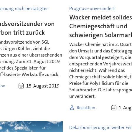
nung nach bestätigter
Prognose unverändert
Wacker meldet solide
ndsvorsitzender von
Chemiegeschäft und
bon tritt zurück
schwierigen Solarmar
andsvorsitzende von SGL
Wacker Chemie hat im 2. Quart
. Jürgen Köhler, zieht die
den Umsatz und das Ebitda ge
zen aus einer überraschenden
dem Vorquartal gesteigert, die
rnung. Zum 31. August 2019
entsprechenden Vorjahreswert
Chef des Spezialisten für
nicht erreicht. Während das
f-basierte Werkstoffe zurück.
Chemiegeschäft solide bleibt, f
Preise für Polysilicium für die
15. August 2019
ion
Solarbranche. Die Jahresprogn
unverändert.
1. Aug
Redaktion
Dekarbonisierung in weiter Fe