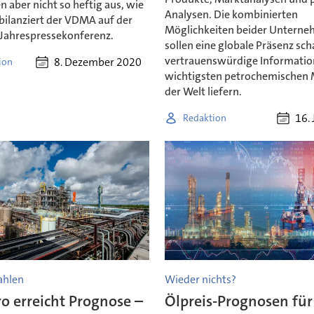
en aber nicht so heftig aus, wie
Analysen. Die kombinierten
bilanziert der VDMA auf der
Möglichkeiten beider Untern
 Jahrespressekonferenz.
sollen eine globale Präsenz sc
vertrauenswürdige Informatio
8. Dezember 2020
ion
wichtigsten petrochemischen
der Welt liefern.
16. 
Redaktion
ahlen
Wieder nichts?
o erreicht Prognose –
Ölpreis-Prognosen fü