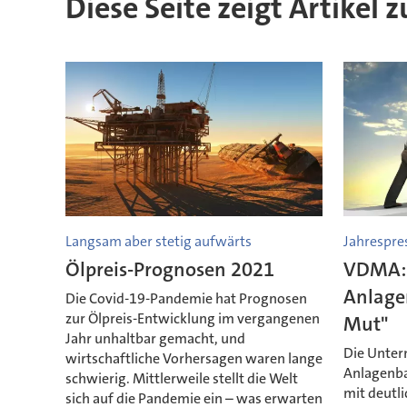
Diese Seite zeigt Artikel
Langsam aber stetig aufwärts
Jahrespre
Ölpreis-Prognosen 2021
VDMA: 
Anlage
Die Covid-19-Pandemie hat Prognosen
zur Ölpreis-Entwicklung im vergangenen
Mut"
Jahr unhaltbar gemacht, und
Die Unter
wirtschaftliche Vorhersagen waren lange
Anlagenba
schwierig. Mittlerweile stellt die Welt
mit deutl
sich auf die Pandemie ein – was erwarten