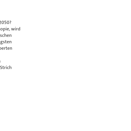
 2050?
topie, wird
ischen
ngsten
perten
n
Strich