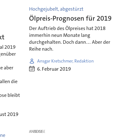
Hochgejubelt, abgestürzt
s
Ölpreis-Prognosen für 2019
Der Auftrieb des Ölpreises hat 2018
immerhin neun Monate lang
kt
durchgehalten. Doch dann… Aber der
al 2019
Reihe nach.
genüber
Ansgar Kretschmer, Redaktion
e aber
6. Februar 2019
allen die
ose bleibt
ust 2019
ANZEIGE
rne