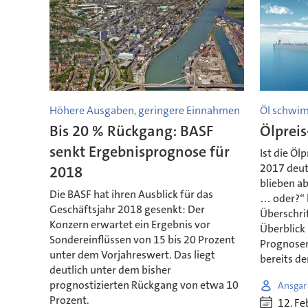
Höhere Ausgaben, geringere Einnahmen
Öl schwi
Bis 20 % Rückgang: BASF
Ölprei
senkt Ergebnisprognose für
Ist die Ö
2017 deute
2018
blieben ab
Die BASF hat ihren Ausblick für das
… oder?“ l
Geschäftsjahr 2018 gesenkt: Der
Überschri
Konzern erwartet ein Ergebnis vor
Überblick 
Sondereinflüssen von 15 bis 20 Prozent
Prognosen
unter dem Vorjahreswert. Das liegt
bereits de
deutlich unter dem bisher
prognostizierten Rückgang von etwa 10
Ansgar
Prozent.
12. Fe