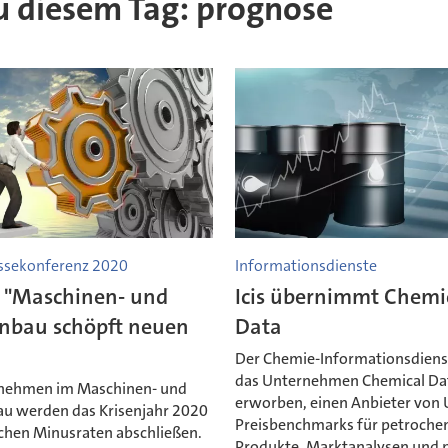
 zu diesem Tag: prognose
ssekonferenz 2020
Informationsdienste
"Maschinen- und
Icis übernimmt Chemi
nbau schöpft neuen
Data
Der Chemie-Informationsdienst
das Unternehmen Chemical Da
nehmen im Maschinen- und
erworben, einen Anbieter von 
u werden das Krisenjahr 2020
Preisbenchmarks für petroche
ichen Minusraten abschließen.
Produkte, Marktanalysen und p