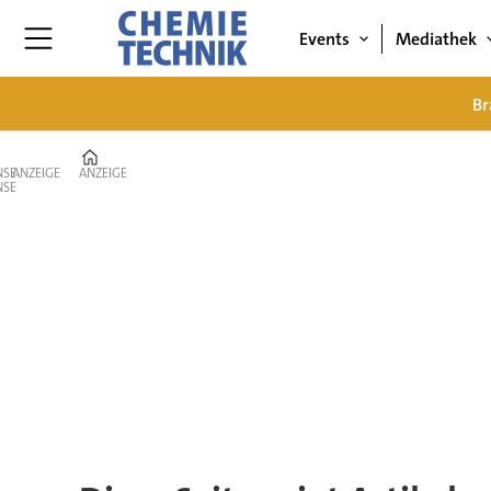
Events
Mediathek
Br
Home
ANZEIGE
ANZEIGE
Tag:
prognose