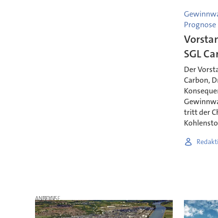
Gewinnwar
Prognose
Vorsta
SGL Car
Der Vorst
Carbon, Dr
Konsequen
Gewinnwa
tritt der 
Kohlenstof
Redakt
ANZEIGE