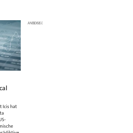
ANZEIGE
cal
 Icis hat
ta
US-
mische
rädiktive