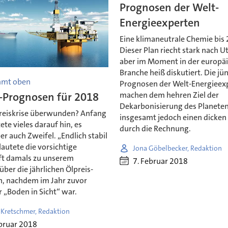
Prognosen der Welt-
Energieexperten
Eine klimaneutrale Chemie bis
Dieser Plan riecht stark nach U
aber im Moment in der europä
Branche heiß diskutiert. Die jü
mmt oben
Prognosen der Welt-Energieex
machen dem hehren Ziel der
s-Prognosen für 2018
Dekarbonisierung des Planete
lpreiskrise überwunden? Anfang
insgesamt jedoch einen dicken 
te vieles darauf hin, es
durch die Rechnung.
er auch Zweifel. „Endlich stabil
autete die vorsichtige
Jona Göbelbecker, Redaktion
ft damals zu unserem
7. Februar 2018
über die jährlichen Ölpreis-
, nachdem im Jahr zuvor
r „Boden in Sicht“ war.
 Kretschmer, Redaktion
bruar 2018