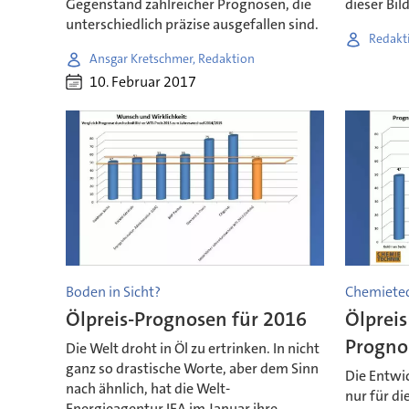
Gegenstand zahlreicher Prognosen, die
dieser Bil
unterschiedlich präzise ausgefallen sind.
Redakt
Ansgar Kretschmer, Redaktion
10. Februar 2017
Boden in Sicht?
Chemietec
Ölpreis-Prognosen für 2016
Ölpreis
Progno
Die Welt droht in Öl zu ertrinken. In nicht
ganz so drastische Worte, aber dem Sinn
Die Entwic
nach ähnlich, hat die Welt-
nur für d
Energieagentur IEA im Januar ihre