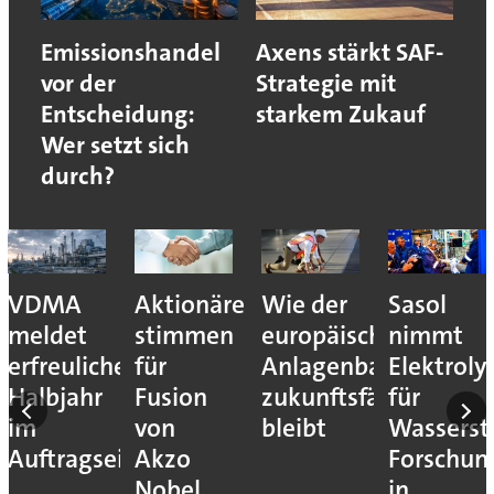
Emissionshandel
Axens stärkt SAF-
vor der
Strategie mit
Entscheidung:
starkem Zukauf
Wer setzt sich
durch?
VDMA
Aktionäre
Wie der
Sasol
meldet
stimmen
europäische
nimmt
erfreuliches
für
Anlagenbau
Elektroly
Halbjahr
Fusion
zukunftsfähig
für
im
von
bleibt
Wassersto
Auftragseingang
Akzo
Forschun
Nobel
in