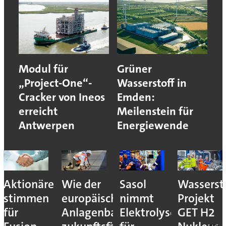
Modul für
Grüner
„Project-One“-
Wasserstoff in
Cracker von Ineos
Emden:
erreicht
Meilenstein für
Antwerpen
Energiewende
Wie der
Sasol
Wasserstoff-
Toray
europäische
nimmt
Projekt
entwicke
Anlagenbau
Elektrolyseur
GET H2
Kunststof