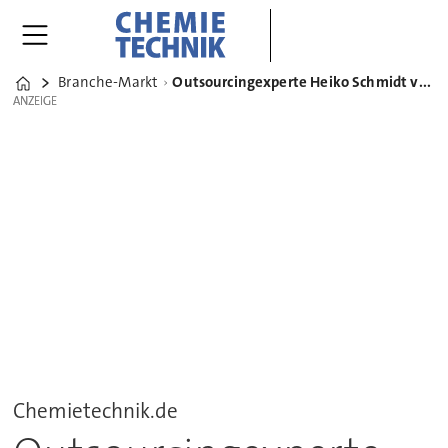
Branche-Markt
Outsourcingexperte Heiko Schmidt verstärkt das Team von PA Consulting Group in DACH
Home
ANZEIGE
ANZEIGE
Chemietechnik.de