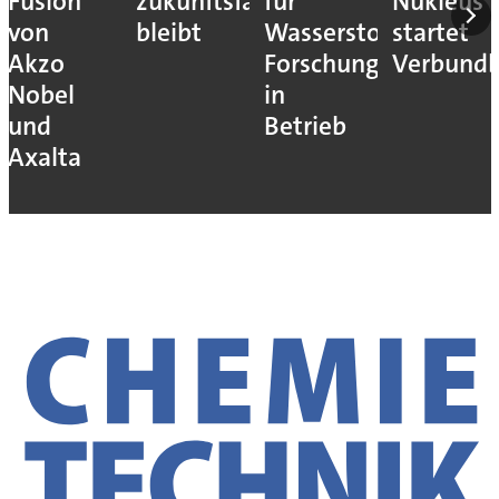
zukunftsfähig
für
Nukleus
Folie als
bleibt
Wasserstoff-
startet
Stromab
Forschung
Verbundbetrieb
in
in
Batterien
Betrieb