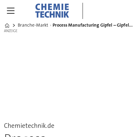
Branche-Markt
Process Manufacturing Gipfel – Gipfel für die Prozessindustrie im deutschsprachigen Raum
Home
ANZEIGE
ANZEIGE
Chemietechnik.de