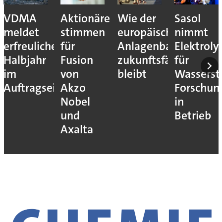
VDMA
Aktionäre
Wie der
Sasol
meldet
stimmen
europäische
nimmt
erfreuliches
für
Anlagenbau
Elektroly
Halbjahr
Fusion
zukunftsfähig
für
im
von
bleibt
Wassersto
Auftragseingang
Akzo
Forschun
Nobel
in
und
Betrieb
Axalta