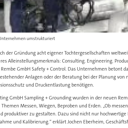
 Unternehmen umstrukturiert
Nach der Gründung acht eigener Tochtergesellschaften weltwei
res Alleinstellungsmerkmals: Consulting. Engineering. Produc
er Rembe GmbH Safety + Control. Das Unternehmen
betont da
bestehender Anlagen oder der Beratung bei der Planung von 
losionsschutz und Druckentlastung benötigen.
 Kersting GmbH Sampling + Grounding wurden in der neuen 
den Themen Messen, Wiegen, Beproben und Erden. „Ob messen,
nd produktiver zu gestalten. Dazu sind nicht nur hochwertig
ahme und Kalibrierung.“ erklärt Jochen Eberheim, Geschäft