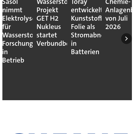
Sasol
Wasserstoff-
Toray
Chemie-
nimmt
Projekt
entwickelt
Anlagenb
Elektrolyseur
GET H2
Kunststoff-
von Juli
für
Nukleus
Folie als
2026
Wasserstoff-
startet
Stromabnehmer
Forschung
Verbundbetrieb
in
in
Batterien
Betrieb