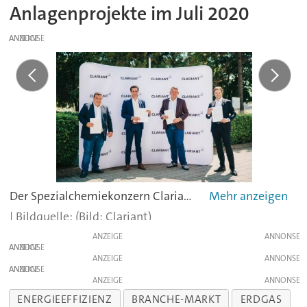
Anlagenprojekte im Juli 2020
ANZEIGE
Der Spezialchemiekonzern Clariant hat mit dem bulgarischen Unternehmen Eta Bio eine Lizenzvereinbarung über die Sunliquid-Technologie zur Produktion von Ethanol aus Zellulose geschlossen. In deren Rahmen soll eine Produktionsanlage mit einer Kapazität von 50.000 t/a entstehen.Mehr zum Projekt
(Bild: Clariant)
ANZEIGE
ANZEIGE
ANZEIGE
ANZEIGE
ANZEIGE
ENERGIEEFFIZIENZ
BRANCHE-MARKT
ERDGAS