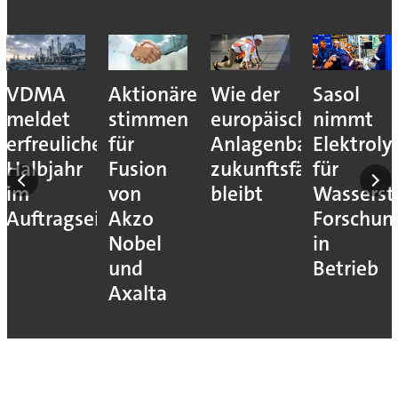
VDMA
Aktionäre
Wie der
Sasol
meldet
stimmen
europäische
nimmt
erfreuliches
für
Anlagenbau
Elektroly
Halbjahr
Fusion
zukunftsfähig
für
im
von
bleibt
Wassersto
Auftragseingang
Akzo
Forschun
Nobel
in
und
Betrieb
Axalta