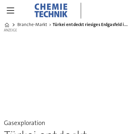
Branche-Markt
Türkei entdeckt riesiges Erdgasfeld im Schwarzen Meer
Home
ANZEIGE
ANZEIGE
Gasexploration