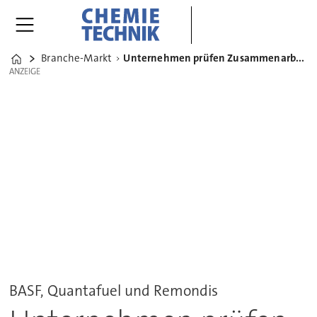
Branche-Markt
Unternehmen prüfen Zusammenarbeit bei chemischem Recycling
Home
ANZEIGE
ANZEIGE
BASF, Quantafuel und Remondis