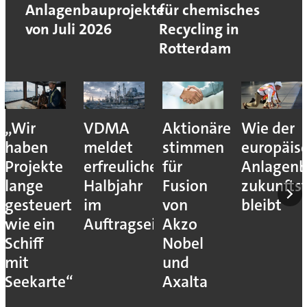
Anlagenbauprojekte
für chemisches
von Juli 2026
Recycling in
Rotterdam
„Wir
VDMA
Aktionäre
Wie der
haben
meldet
stimmen
europäis
Projekte
erfreuliches
für
Anlagen
lange
Halbjahr
Fusion
zukunfts
gesteuert
im
von
bleibt
wie ein
Auftragseingang
Akzo
Schiff
Nobel
mit
und
Seekarte“
Axalta