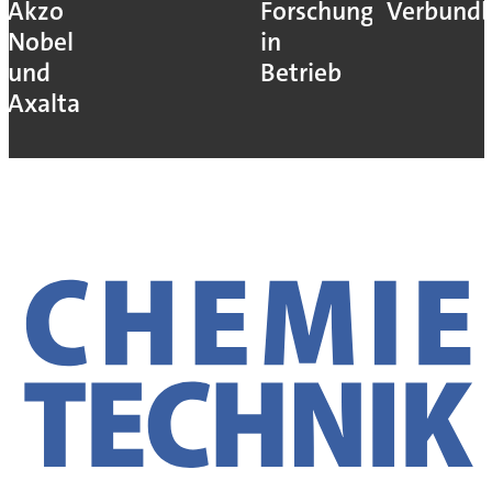
Akzo
Forschung
Verbundb
Nobel
in
und
Betrieb
Axalta