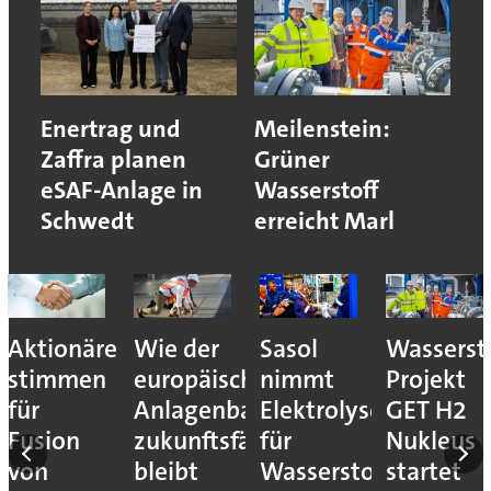
Enertrag und
Meilenstein:
Zaffra planen
Grüner
eSAF-Anlage in
Wasserstoff
Schwedt
erreicht Marl
Aktionäre
Wie der
Sasol
Wassersto
stimmen
europäische
nimmt
Projekt
für
Anlagenbau
Elektrolyseur
GET H2
Fusion
zukunftsfähig
für
Nukleus
von
bleibt
Wasserstoff-
startet