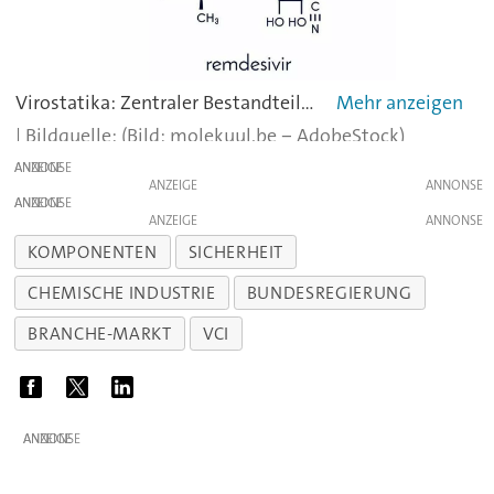
Virostatika: Zentraler Bestandteil eines Virus ist seine Erbinformation, zu deren Vermehrung eine Gruppe von Enzymen, sogenannte Polymerasen notwendig sind. Wirkstoffe, die diese Enzyme hemmen, können auch die Vermehrung und Verbreitung von Viren eindämmen. Beispiele für solche Virostatika, die auch gegen Sars-Cov-2 wirken könnten, sind die Wirkstoffe Faviparivir und Remdesivir. Letzteres wurde ursprünglich gegen das Ebola-Virus entwickelt.
(Bild: molekuul.be ‒ AdobeStock)
ANZEIGE
ANZEIGE
ANZEIGE
ANZEIGE
KOMPONENTEN
SICHERHEIT
CHEMISCHE INDUSTRIE
BUNDESREGIERUNG
BRANCHE-MARKT
VCI
ANZEIGE