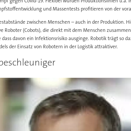
f gegen Covid-19. Flexibel wurden Produktionslinien u.a. 
pfstoffentwicklung und Massentests profitieren von der vo
stabstände zwischen Menschen – auch in der Produktion. Hier
tive Roboter (Cobots), die direkt mit dem Menschen zusammena
ss davon ein Infektionsrisiko ausginge. Robotik trägt so dazu
s der Einsatz von Robotern in der Logistik attraktiver.
sbeschleuniger