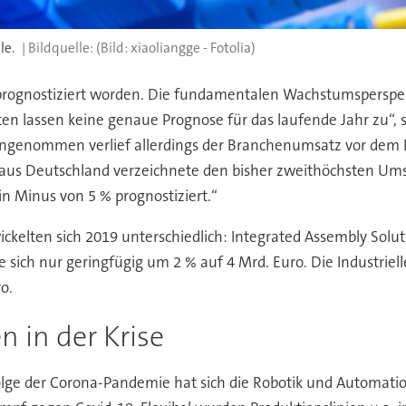
le.
(Bild: xiaoliangge - Fotolia)
prognostiziert worden. Die fundamentalen Wachstumsperspekt
n lassen keine genaue Prognose für das laufende Jahr zu“, 
 angenommen verlief allerdings der Branchenumsatz vor dem P
 aus Deutschland verzeichnete den bisher zweithöchsten Ums
n Minus von 5 % prognostiziert.“
ckelten sich 2019 unterschiedlich: Integrated Assembly Sol
e sich nur geringfügig um 2 % auf 4 Mrd. Euro. Die Industriel
o.
 in der Krise
olge der Corona-Pandemie hat sich die Robotik und Automatio