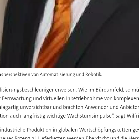
umsperspektiven von Automatisierung und Robotik.
talisierungsbeschleuniger erweisen. Wie im Büroumfeld, so m
 Fernwartung und virtuellen Inbetriebnahme von komplexen A
lagartig unverzichtbar und brachten Anwender und Anbieter i
ion auch langfristig wichtige Wachstumsimpulse“, sagt Wilfr
industrielle Produktion in globalen Wertschöpfungsketten gew
 neues Potenzial. Lieferketten werden überdacht und die Herst