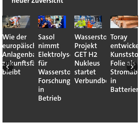
neuer Zuversicht
Wie der
Sasol
Wasserstoff-
Toray
europäische
nimmt
Projekt
entwicke
Anlagenbau
Elektrolyseur
GET H2
Kunststof
zukunftsfähig
für
Nukleus
Folie als
bleibt
Wasserstoff-
startet
Stromab
Forschung
Verbundbetrieb
in
in
Batterien
Betrieb