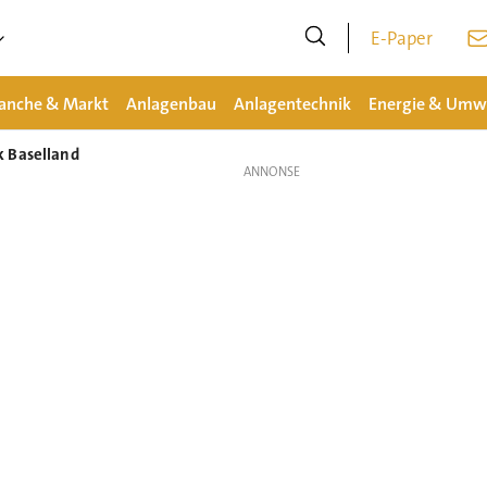
E-Paper
anche & Markt
Anlagenbau
Anlagentechnik
Energie & Umw
k Baselland