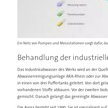
Ein Netz von Pumpen und Messstationen sorgt dafür, das
Behandlung der industriel
Das Industrieabwasser des Werks wird an der Quelle 
Abwasserreinigungsanlage ARA-Rhein oder zur Abwa
in einen von drei Puffertanks geleitet. Von dort g
vorhandenen Stoffe abbauen. Vor der zweiten bio
gemischt. Danach gelangt das gereinigte Abwasser 
Die Avora besteht seit 1990. Sie ist spezialisiert 