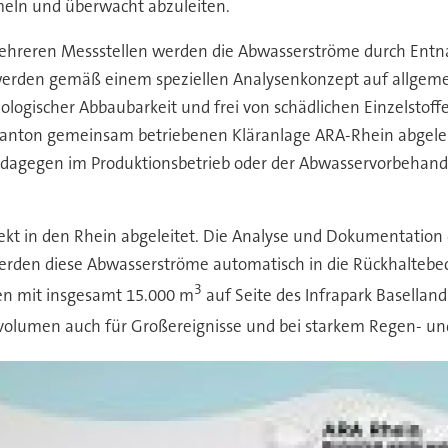
meln und überwacht abzuleiten.
ehreren Messstellen werden die Abwasserströme durch Ent
erden gemäß einem speziellen Analysenkonzept auf allgeme
biologischer Abbaubarkeit und frei von schädlichen Einzelst
 Kanton gemeinsam betriebenen Kläranlage ARA-Rhein abgeleit
 dagegen im Produktionsbetrieb oder der Abwasservorbehandl
 in den Rhein abgeleitet. Die Analyse und Dokumentation der
erden diese Abwasserströme automatisch in die Rückhaltebe
3
ken mit insgesamt 15.000 m
auf Seite des Infrapark Basellan
volumen auch für Großereignisse und bei starkem Regen- un