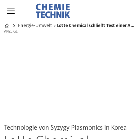
Energie-Umwelt
Lotte Chemical schließt Test einer Ammoniak-E-Cracking-Anlage ab
Home
ANZEIGE
ANZEIGE
Technologie von Syzygy Plasmonics in Korea