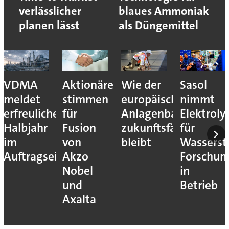
verlässlicher
blaues Ammoniak
planen lässt
als Düngemittel
VDMA
Aktionäre
Wie der
Sasol
meldet
stimmen
europäische
nimmt
erfreuliches
für
Anlagenbau
Elektroly
Halbjahr
Fusion
zukunftsfähig
für
im
von
bleibt
Wassersto
Auftragseingang
Akzo
Forschun
Nobel
in
und
Betrieb
Axalta