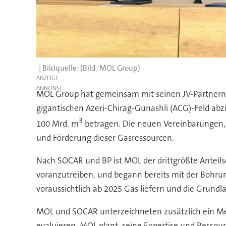
(Bild: MOL Group)
ANZEIGE
MOL Group hat gemeinsam mit seinen JV-Partnern k
gigantischen Azeri-Chirag-Gunashli (ACG)-Feld abz
3
100 Mrd. m
betragen. Die neuen Vereinbarungen, 
und Förderung dieser Gasressourcen.
Nach SOCAR und BP ist MOL der drittgrößte Anteil
voranzutreiben, und begann bereits mit der Bohrun
voraussichtlich ab 2025 Gas liefern und die Grundl
MOL und SOCAR unterzeichneten zusätzlich ein M
evaluieren. MOL plant, seine Expertise und Resso