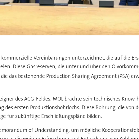
ommerzielle Vereinbarungen unterzeichnet, die auf die Ersc
ielen. Diese Gasreserven, die unter und über den Ölvorkomme
die das bestehende Production Sharing Agreement (PSA) erw
seigner des ACG-Feldes. MOL brachte sein technisches Know-
g des ersten Produktionsbohrlochs. Diese Bohrung, die von de
age für zukünftige Erschließungspläne bilden.
emorandum of Understanding, um mögliche Kooperationsfel
urcen in die weitere Erforschung und Entwicklung von Kohle