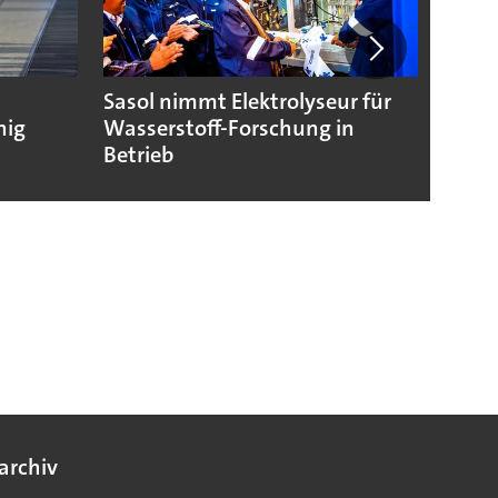
Sasol nimmt Elektrolyseur für
Wasse
hig
Wasserstoff-Forschung in
Nukle
Betrieb
archiv