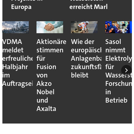
Europa
erreicht Marl
VDMA
Aktionäre
Wie der
Sasol
meldet
stimmen
europäische
nimmt
erfreuliches
für
Anlagenbau
Elektroly
Halbjahr
Fusion
zukunftsfähig
für
im
von
bleibt
Wassersto
Auftragseingang
Akzo
Forschun
Nobel
in
und
Betrieb
Axalta