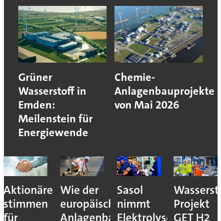
Grüner
Chemie-
Wasserstoff in
Anlagenbauprojekte
Emden:
von Mai 2026
Meilenstein für
Energiewende
Aktionäre
Wie der
Sasol
Wassersto
stimmen
europäische
nimmt
Projekt
für
Anlagenbau
Elektrolyseur
GET H2