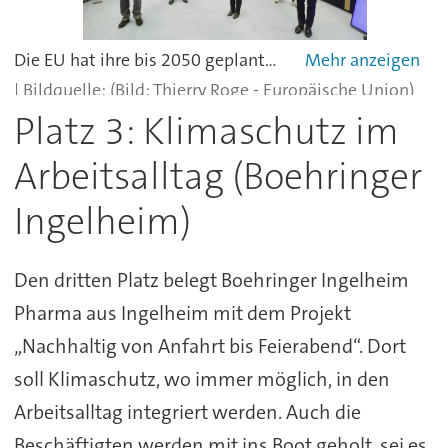
Die EU hat ihre bis 2050 geplanten Klimaziele verschärft. Der im April 2021 verabschiedete neue Beschluss sieht vor, bis 2030 die emittierten Treibhausgase um 55% im Vergleich zu 1990 zu senken.
(Bild: Thierry Roge - Europäische Union)
Platz 3: Klimaschutz im
Arbeitsalltag (Boehringer
Ingelheim)
Den dritten Platz belegt Boehringer Ingelheim
Pharma aus Ingelheim mit dem Projekt
„Nachhaltig von Anfahrt bis Feierabend“. Dort
soll Klimaschutz, wo immer möglich, in den
Arbeitsalltag integriert werden. Auch die
Beschäftigten werden mit ins Boot geholt, sei es