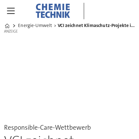
Energie-Umwelt
VCI zeichnet Klimaschutz-Projekte in der Chemie aus
Home
ANZEIGE
ANZEIGE
Responsible-Care-Wettbewerb