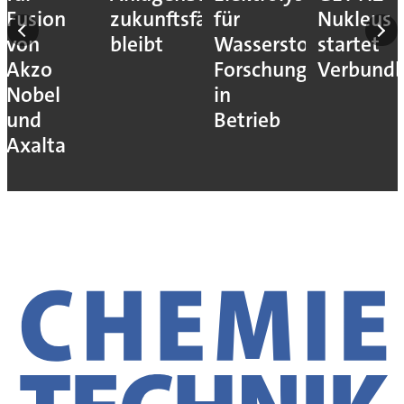
Fusion
zukunftsfähig
für
Nukleus
von
bleibt
Wasserstoff-
startet
Akzo
Forschung
Verbundb
Nobel
in
und
Betrieb
Axalta