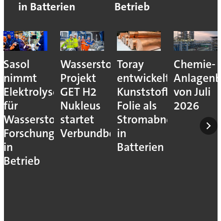
in Batterien
Betrieb
Sasol
Wasserstoff-
Toray
Chemie-
nimmt
Projekt
entwickelt
Anlagenb
Elektrolyseur
GET H2
Kunststoff-
von Juli
für
Nukleus
Folie als
2026
Wasserstoff-
startet
Stromabnehmer
Forschung
Verbundbetrieb
in
in
Batterien
Betrieb