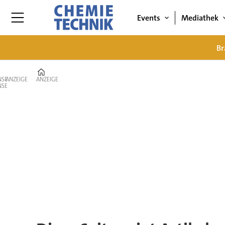
Events
Mediathek
Br
Home
ANZEIGE
ANZEIGE
Tag:
preisindex