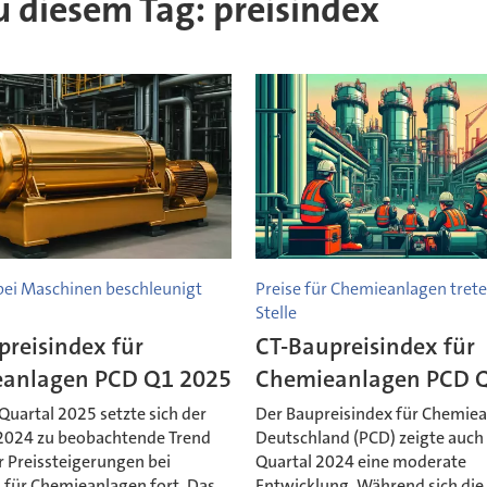
zu diesem Tag: preisindex
ei Maschinen beschleunigt
Preise für Chemieanlagen trete
Stelle
preisindex für
CT-Baupreisindex für
anlagen PCD Q1 2025
Chemieanlagen PCD 
Quartal 2025 setzte sich der
Der Baupreisindex für Chemiea
 2024 zu beobachtende Trend
Deutschland (PCD) zeigte auch 
 Preissteigerungen bei
Quartal 2024 eine moderate
für Chemieanlagen fort. Das
Entwicklung. Während sich die 