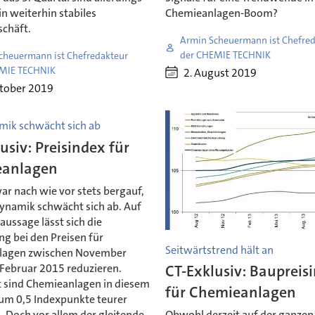
ein weiterhin stabiles
Chemieanlagen-Boom?
schäft.
Armin Scheuermann ist Chefred
der CHEMIE TECHNIK
cheuermann ist Chefredakteur
EMIE TECHNIK
2. August 2019
ktober 2019
mik schwächt sich ab
usiv: Preisindex für
anlagen
ar nach wie vor stets bergauf,
Dynamik schwächt sich ab. Auf
aussage lässt sich die
g bei den Preisen für
Seitwärtstrend hält an
lagen zwischen November
Februar 2015 reduzieren.
CT-Exklusiv: Baupreis
 sind Chemieanlagen in diesem
für Chemieanlagen
um 0,5 Indexpunkte teurer
 Doch vor allem der gleitende
Obwohl derzeit auf der ganzen