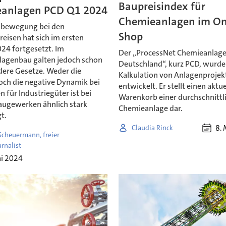
Baupreisindex für
anlagen PCD Q1 2024
Chemieanlagen im On
nbewegung bei den
Shop
eisen hat sich im ersten
24 fortgesetzt. Im
Der „ProcessNet Chemieanlag
agenbau galten jedoch schon
Deutschland“, kurz PCD, wurde 
ere Gesetze. Weder die
Kalkulation von Anlagenprojek
noch die negative Dynamik bei
entwickelt. Er stellt einen aktu
n für Industriegüter ist bei
Warenkorb einer durchschnittl
ugewerken ähnlich stark
Chemieanlage dar.
t.
8.
Claudia Rinck
Scheuermann, freier
rnalist
ai 2024