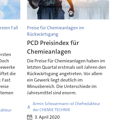
eien Fall
Preise für Chemieanlagen im
Rückwärtsgang
PCD Preisindex für
Chemieanlagen
ersten
 Doch
Die Preise für Chemieanlagen haben im
 Gewerke
letzten Quartal erstmals seit Jahren den
ftet die
Rückwärtsgang angetreten. Vor allem
: Fast
ein Gewerk liegt deutlich im
weise
Minusbereich. Die Unterschiede im
stemen
Jahresmittel sind enorm.
Armin Scheuermann ist Chefredakteur
der CHEMIE TECHNIK
akteur
3. April 2020