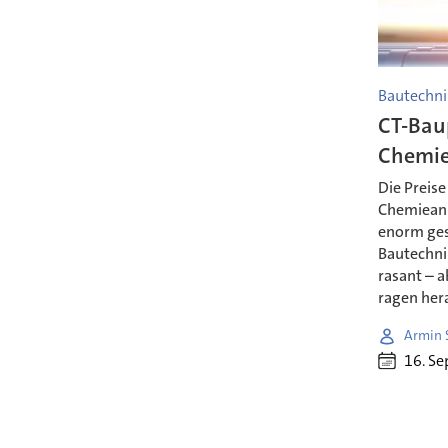
Bautechni
CT-Bau
Chemie
Die Preise
Chemieanl
enorm ges
Bautechnik
rasant – 
ragen her
Armin 
16. S