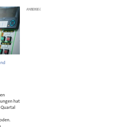
ANZEIGE
und
hen
itungen hat
 Quartal
Boden.
m