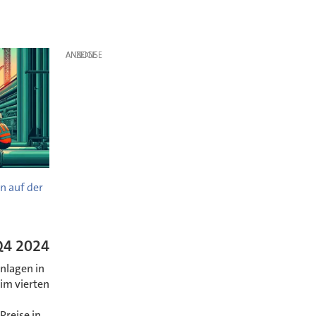
ANZEIGE
n auf der
Q4 2024
nlagen in
im vierten
Preise in