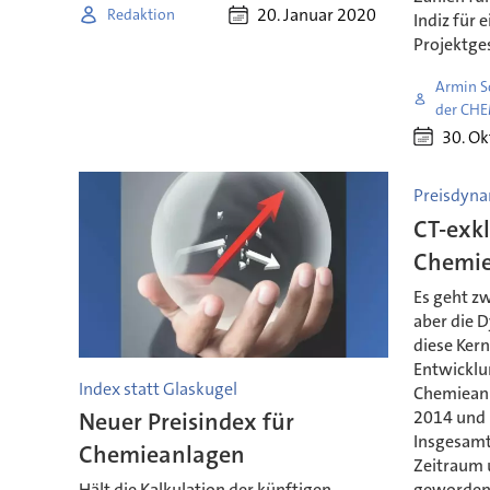
20. Januar 2020
Redaktion
Indiz für 
Projektge
Armin S
der CH
30. O
Preisdyna
CT-exkl
Chemie
Es geht zw
aber die 
diese Kern
Entwicklun
Index statt Glaskugel
Chemiean
2014 und 
Neuer Preisindex für
Insgesamt
Chemieanlagen
Zeitraum 
geworden.
Hält die Kalkulation der künftigen