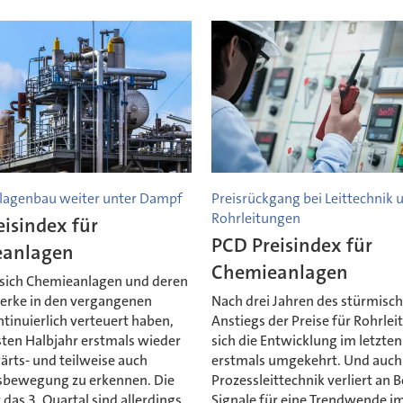
agenbau weiter unter Dampf
Preisrückgang bei Leittechnik 
Rohrleitungen
isindex für
PCD Preisindex für
anlagen
Chemieanlagen
ich Chemieanlagen und deren
erke in den vergangenen
Nach drei Jahren des stürmisc
tinuierlich verteuert haben,
Anstiegs der Preise für Rohrle
sten Halbjahr erstmals wieder
sich die Entwicklung im letzten
ärts- und teilweise auch
erstmals umgekehrt. Und auch
bewegung zu erkennen. Die
Prozessleittechnik verliert an 
 das 3. Quartal sind allerdings
Signale für eine Trendwende i