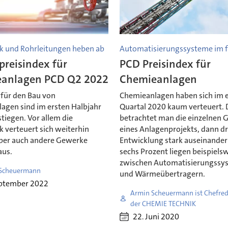
k und Rohrleitungen heben ab
Automatisierungssysteme im fr
preisindex für
PCD Preisindex für
anlagen PCD Q2 2022
Chemieanlagen
 für den Bau von
Chemieanlagen haben sich im 
agen sind im ersten Halbjahr
Quartal 2020 kaum verteuert.
tiegen. Vor allem die
betrachtet man die einzelnen
 verteuert sich weiterhin
eines Anlagenprojekts, dann dri
aber auch andere Gewerke
Entwicklung stark auseinander
aus.
sechs Prozent liegen beispiels
zwischen Automatisierungssy
Scheuermann
und Wärmeübertragern.
eptember 2022
Armin Scheuermann ist Chefred
der CHEMIE TECHNIK
22. Juni 2020