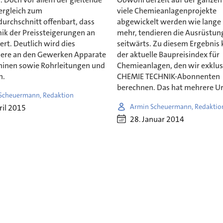
ergleich zum
viele Chemieanlagenprojekte
urchschnitt offenbart, dass
abgewickelt werden wie lange 
ik der Preissteigerungen an
mehr, tendieren die Ausrüstun
iert. Deutlich wird dies
seitwärts. Zu diesem Ergebni
ere an den Gewerken Apparate
der aktuelle Baupreisindex für
inen sowie Rohrleitungen und
Chemieanlagen, den wir exklusi
n.
CHEMIE TECHNIK-Abonnenten
berechnen. Das hat mehrere U
Scheuermann, Redaktion
Armin Scheuermann, Redaktio
ril 2015
28. Januar 2014