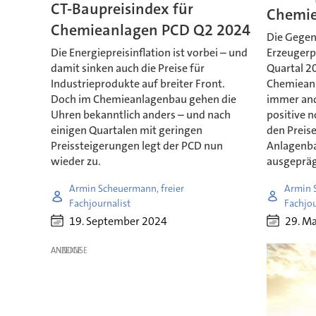
CT-Baupreisindex für
Chemie
Chemieanlagen PCD Q2 2024
Die Gege
Die Energiepreisinflation ist vorbei – und
Erzeugerpr
damit sinken auch die Preise für
Quartal 20
Industrieprodukte auf breiter Front.
Chemieanl
Doch im Chemieanlagenbau gehen die
immer and
Uhren bekanntlich anders – und nach
positive 
einigen Quartalen mit geringen
den Preise
Preissteigerungen legt der PCD nun
Anlagenba
wieder zu.
ausgepräg
Armin Scheuermann, freier
Armin 
Fachjournalist
Fachjou
19. September 2024
29. M
ANZEIGE