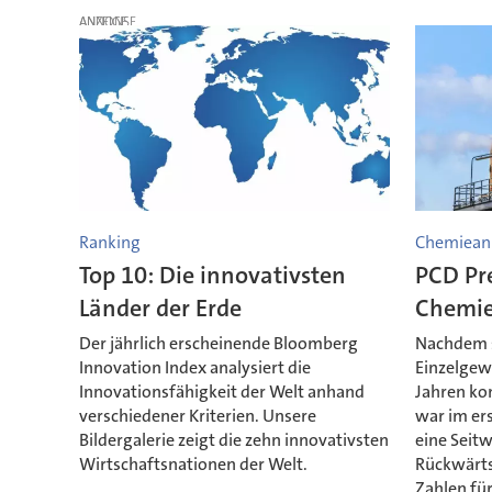
ANZEIGE
Ranking
Chemieanl
Top 10: Die innovativsten
PCD Pre
Länder der Erde
Chemie
Der jährlich erscheinende Bloomberg
Nachdem s
Innovation Index analysiert die
Einzelgew
Innovationsfähigkeit der Welt anhand
Jahren kon
verschiedener Kriterien. Unsere
war im er
Bildergalerie zeigt die zehn innovativsten
eine Seitw
Wirtschaftsnationen der Welt.
Rückwärts
Zahlen für