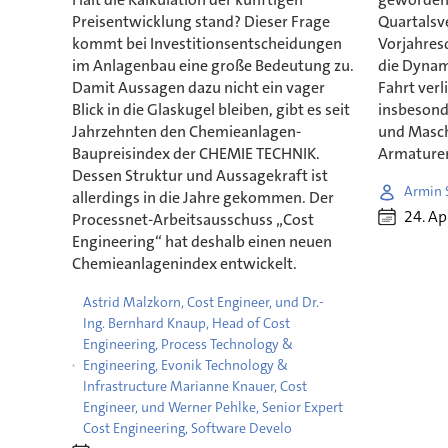
Quartalsv
Preisentwicklung stand? Dieser Frage
Vorjahresd
kommt bei Investitionsentscheidungen
die Dynam
im Anlagenbau eine große Bedeutung zu.
Fahrt verl
Damit Aussagen dazu nicht ein vager
insbesond
Blick in die Glaskugel bleiben, gibt es seit
und Masch
Jahrzehnten den Chemieanlagen-
Armature
Baupreisindex der CHEMIE TECHNIK.
Dessen Struktur und Aussagekraft ist
Armin 
allerdings in die Jahre gekommen. Der
24. Ap
Processnet-Arbeitsausschuss „Cost
Engineering“ hat deshalb einen neuen
Chemieanlagenindex entwickelt.
Astrid Malzkorn, Cost Engineer, und Dr.-
Ing. Bernhard Knaup, Head of Cost
Engineering, Process Technology &
Engineering, Evonik Technology &
Infrastructure Marianne Knauer, Cost
Engineer, und Werner Pehlke, Senior Expert
Cost Engineering, Software Develo