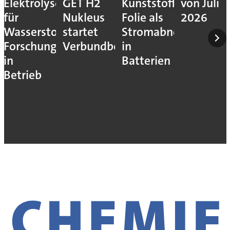
Elektrolyseur
GET H2
Kunststoff-
von Juli
für
Nukleus
Folie als
2026
Wasserstoff-
startet
Stromabnehmer
Forschung
Verbundbetrieb
in
in
Batterien
Betrieb