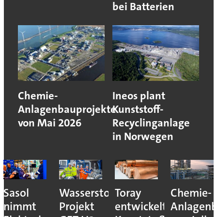
bei Batterien
Chemie-
Ineos plant
Anlagenbauprojekte
Kunststoff-
von Mai 2026
Recyclinganlage
in Norwegen
Sasol
Wasserstoff-
Toray
Chemie-
nimmt
Projekt
entwickelt
Anlagenb