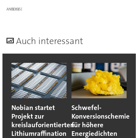
ANZEIGE
A
uch interessant
Nobian startet
Schwefel-
Projekt zur
Konversionschemie
kreislauforientierten
für höhere
Lithiumraffination
Energiedichten