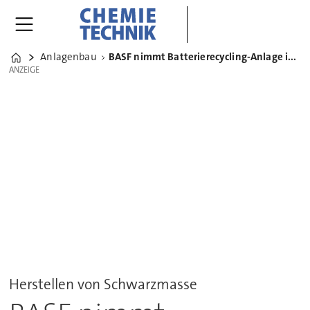
Anlagenbau
BASF nimmt Batterierecycling-Anlage in Schwarzheide in Betrieb
Home
ANZEIGE
ANZEIGE
Herstellen von Schwarzmasse