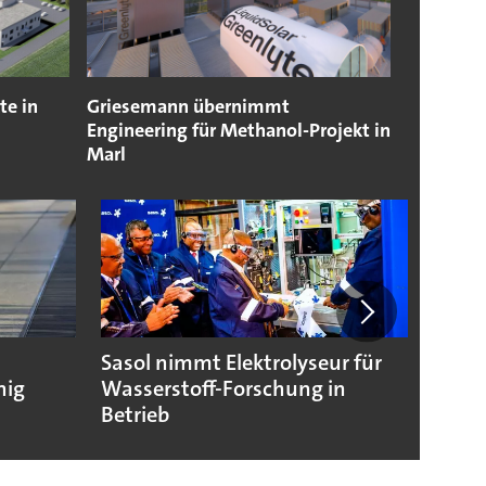
te in
Griesemann übernimmt
Engineering für Methanol-Projekt in
Marl
Sasol nimmt Elektrolyseur für
Wasse
hig
Wasserstoff-Forschung in
Nukle
Betrieb