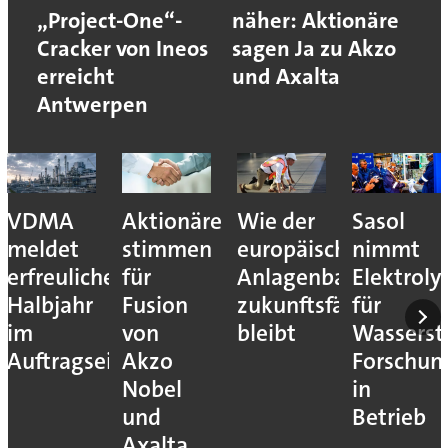
„Project-One“-
näher: Aktionäre
Cracker von Ineos
sagen Ja zu Akzo
erreicht
und Axalta
Antwerpen
VDMA
Aktionäre
Wie der
Sasol
meldet
stimmen
europäische
nimmt
erfreuliches
für
Anlagenbau
Elektroly
Halbjahr
Fusion
zukunftsfähig
für
im
von
bleibt
Wassersto
Auftragseingang
Akzo
Forschun
Nobel
in
und
Betrieb
Axalta