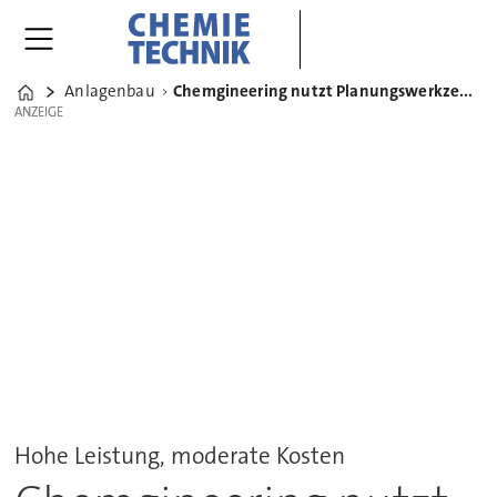
Anlagenbau
Chemgineering nutzt Planungswerkzeug für Projekte im GxP-Bereich
Home
ANZEIGE
ANZEIGE
Hohe Leistung, moderate Kosten