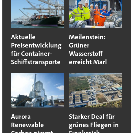
Aktuelle
Meilenstein:
Preisentwicklung
Grüner
für Container-
Wasserstoff
Schiffstransporte
erreicht Marl
Aurora
Starker Deal für
Renewable
grünes Fliegen in