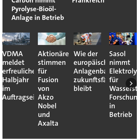
Carbon nimmt
Frankreich
Pyrolyse-Bioöl-
Anlage in Betrieb
VDMA
Aktionäre
Wie der
Sasol
meldet
stimmen
europäische
nimmt
erfreuliches
für
Anlagenbau
Elektroly
Halbjahr
Fusion
zukunftsfähig
für
im
von
bleibt
Wassersto
Auftragseingang
Akzo
Forschun
Nobel
in
und
Betrieb
Axalta