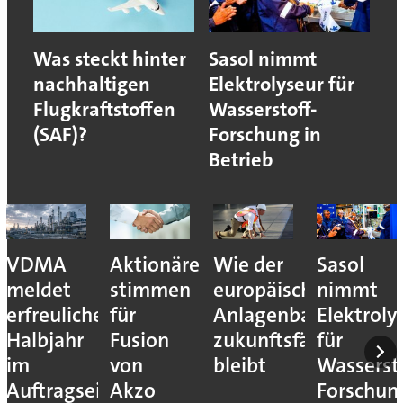
Was steckt hinter
Sasol nimmt
nachhaltigen
Elektrolyseur für
Flugkraftstoffen
Wasserstoff-
(SAF)?
Forschung in
Betrieb
VDMA
Aktionäre
Wie der
Sasol
meldet
stimmen
europäische
nimmt
erfreuliches
für
Anlagenbau
Elektroly
Halbjahr
Fusion
zukunftsfähig
für
im
von
bleibt
Wassersto
Auftragseingang
Akzo
Forschun