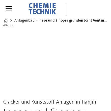
Anlagenbau
Ineos und Sinopec gründen Joint Venture für chinesisches Petrochemie-Projekt
Home
ANZEIGE
ANZEIGE
Cracker und Kunststoff-Anlagen in Tianjin