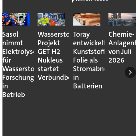
Sasol
Wasserstoff-
Toray
Chemie-
nimmt
Projekt
entwickelt
Anlagenb
Elektrolyseur
GET H2
Kunststoff-
von Juli
für
Nukleus
Folie als
2026
Wasserstoff-
startet
Stromabnehmer
Forschung
Verbundbetrieb
in
in
Batterien
Betrieb