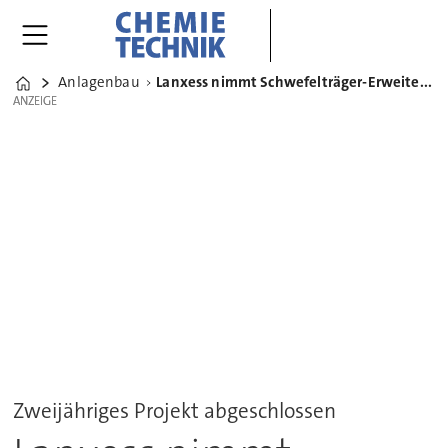
Anlagenbau
Lanxess nimmt Schwefelträger-Erweiterung in Mannheim in Betrieb
Home
ANZEIGE
ANZEIGE
Zweijähriges Projekt abgeschlossen