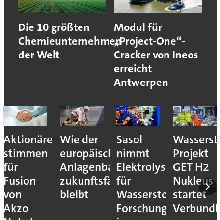
Die 10 größten
Modul für
Chemieunternehmen
„Project-One“-
der Welt
Cracker von Ineos
erreicht
Antwerpen
Aktionäre
Wie der
Sasol
Wassersto
stimmen
europäische
nimmt
Projekt
für
Anlagenbau
Elektrolyseur
GET H2
Fusion
zukunftsfähig
für
Nukleus
von
bleibt
Wasserstoff-
startet
Akzo
Forschung
Verbundb