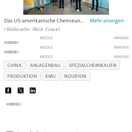
Das US-amerikanische Chemieunternehmen Grace hat in Worms eine neues Werk zur Herstellung kolloidaler Kieselsäure eröffnet. Damit verdoppelt der Hersteller seine Produktionskapazität für das Produkt.Mehr zum Projekt
(Bild: Grace)
ANZEIGE
ANZEIGE
ANZEIGE
ANZEIGE
ANZEIGE
CHINA
ANLAGENBAU
SPEZIALCHEMIKALIEN
PRODUKTION
KMU
NOURYON
ANZEIGE