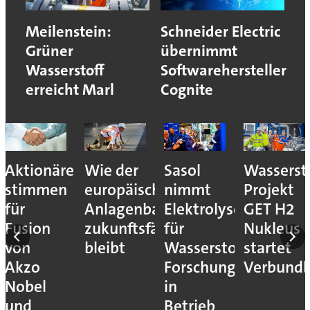
Meilenstein:
Schneider Electric
Grüner
übernimmt
Wasserstoff
Softwarehersteller
erreicht Marl
Cognite
Aktionäre
Wie der
Sasol
Wassersto
stimmen
europäische
nimmt
Projekt
für
Anlagenbau
Elektrolyseur
GET H2
Fusion
zukunftsfähig
für
Nukleus
von
bleibt
Wasserstoff-
startet
Akzo
Forschung
Verbundb
Nobel
in
und
Betrieb