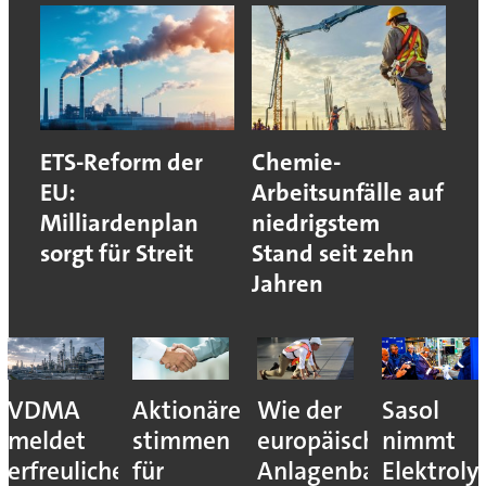
ETS-Reform der
Chemie-
EU:
Arbeitsunfälle auf
Milliardenplan
niedrigstem
sorgt für Streit
Stand seit zehn
Jahren
VDMA
Aktionäre
Wie der
Sasol
meldet
stimmen
europäische
nimmt
erfreuliches
für
Anlagenbau
Elektroly