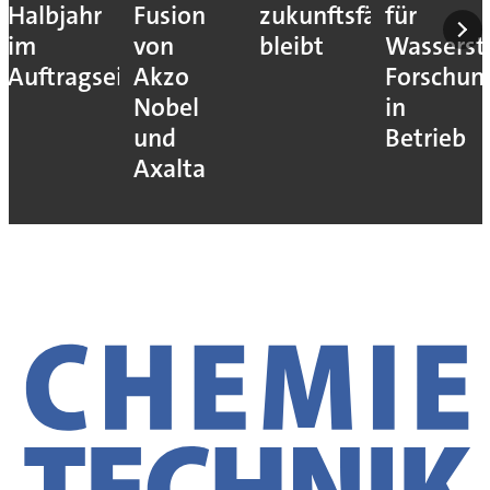
Halbjahr
Fusion
zukunftsfähig
für
im
von
bleibt
Wassersto
Auftragseingang
Akzo
Forschun
Nobel
in
und
Betrieb
Axalta