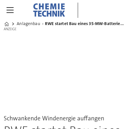
Anlagenbau
RWE startet Bau eines 35-MW-Batteriespeichers in den Niederlanden
Home
ANZEIGE
ANZEIGE
Schwankende Windenergie auffangen