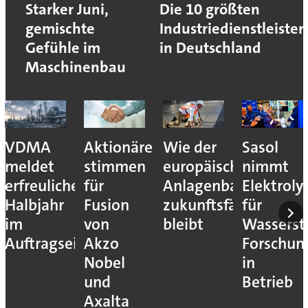
Starker Juni,
Die 10 größten
gemischte
Industriedienstleister
Gefühle im
in Deutschland
Maschinenbau
VDMA
Aktionäre
Wie der
Sasol
meldet
stimmen
europäische
nimmt
erfreuliches
für
Anlagenbau
Elektroly
Halbjahr
Fusion
zukunftsfähig
für
im
von
bleibt
Wassersto
Auftragseingang
Akzo
Forschun
Nobel
in
und
Betrieb
Axalta