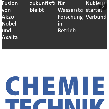
Fusion
zukunftsfähig
für
Nukleus
von
bleibt
Wasserstoff-
startet
Akzo
Forschung
Verbundb
Nobel
in
und
Betrieb
Axalta