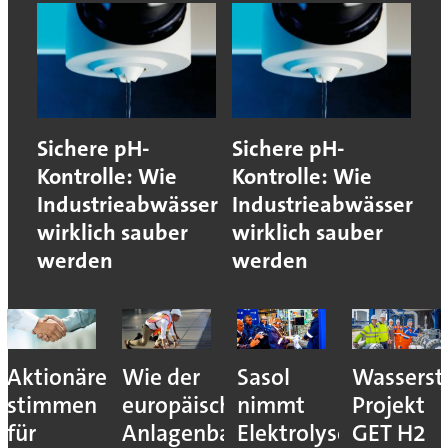
Sichere pH-
Sichere pH-
Kontrolle: Wie
Kontrolle: Wie
Industrieabwässer
Industrieabwässer
wirklich sauber
wirklich sauber
werden
werden
Aktionäre
Wie der
Sasol
Wassersto
stimmen
europäische
nimmt
Projekt
für
Anlagenbau
Elektrolyseur
GET H2