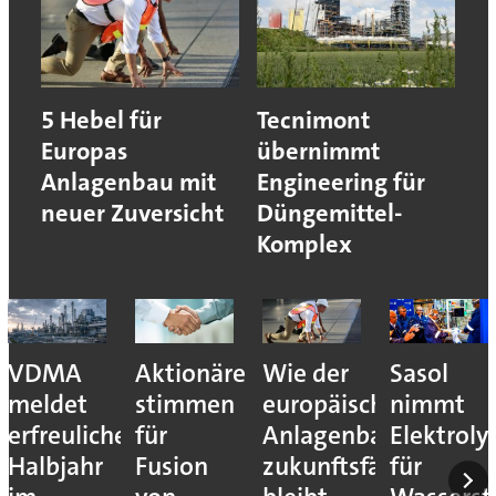
5 Hebel für
Tecnimont
Europas
übernimmt
Anlagenbau mit
Engineering für
neuer Zuversicht
Düngemittel-
Komplex
VDMA
Aktionäre
Wie der
Sasol
meldet
stimmen
europäische
nimmt
erfreuliches
für
Anlagenbau
Elektroly
Halbjahr
Fusion
zukunftsfähig
für