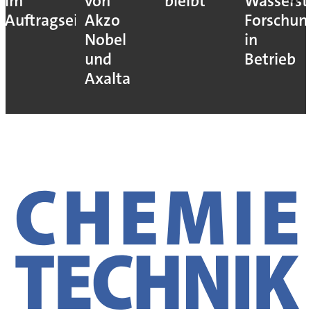
im
von
bleibt
Wassersto
Auftragseingang
Akzo
Forschun
Nobel
in
und
Betrieb
Axalta