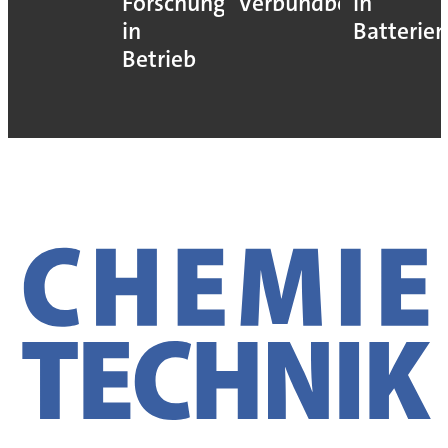
Forschung
Verbundbetrieb
in
in
Batterien
Betrieb