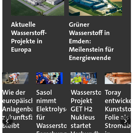
Aktuelle
Grüner
Wasserstoff-
Wasserstoff in
Projekte in
Emden:
Europa
Meilenstein für
Energiewende
Wie der
Sasol
Wasserstoff-
Toray
europäische
nimmt
Projekt
entwicke
Anlagenbau
Elektrolyseur
GET H2
Kunststof
zukunftsfähig
für
Nukleus
Folie als
bleibt
Wasserstoff-
startet
Stromab