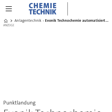
Anlagentechnik
Evonik Technochemie automatisiert Wirkstoffanlage mit Centum-Prozessleitsystem
Home
ANZEIGE
ANZEIGE
Punktlandung