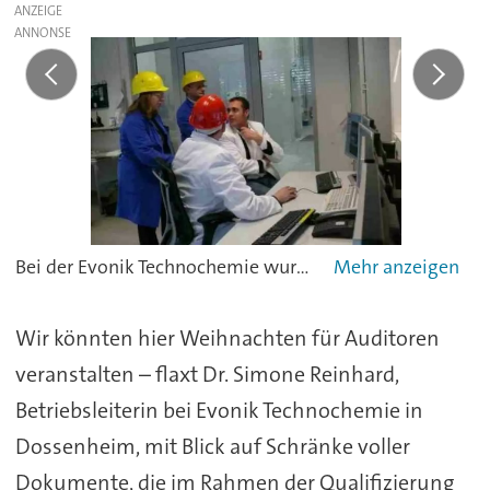
ANZEIGE
Bei der Evonik Technochemie wurde eine neue Wirkstoffanlage mit dem Yokogawa-Prozessleitsystem Centum VP gebaut; Betriebsleiterin Dr. Simone Reinhard im Gespräch mit Projektleiter Frank Weitzel (rechts)
Wir könnten hier Weihnachten für Auditoren
veranstalten – flaxt Dr. Simone Reinhard,
Betriebsleiterin bei Evonik Technochemie in
Dossenheim, mit Blick auf Schränke voller
Dokumente, die im Rahmen der Qualifizierung