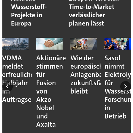
Wasserstoff-
Time-to-Market
Projekte in
verlässlicher
Europa
planen lässt
VDMA
Aktionäre
Wie der
Sasol
meldet
stimmen
europäische
nimmt
erfreuliches
für
Anlagenbau
Elektroly
Halbjahr
Fusion
zukunftsfähig
für
im
von
bleibt
Wassersto
Auftragseingang
Akzo
Forschun
Nobel
in
und
Betrieb
Axalta