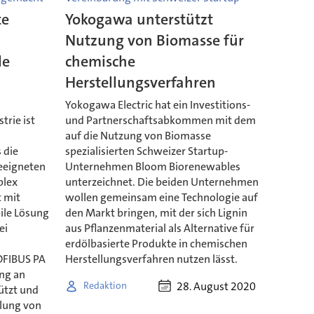
te
Yokogawa unterstützt
Nutzung von Biomasse für
le
chemische
Herstellungsverfahren
Yokogawa Electric hat ein Investitions-
trie ist
und Partnerschaftsabkommen mit dem
auf die Nutzung von Biomasse
 die
spezialisierten Schweizer Startup-
eeigneten
Unternehmen Bloom Biorenewables
plex
unterzeichnet. Die beiden Unternehmen
t mit
wollen gemeinsam eine Technologie auf
ile Lösung
den Markt bringen, mit der sich Lignin
ei
aus Pflanzenmaterial als Alternative für
erdölbasierte Produkte in chemischen
OFIBUS PA
Herstellungsverfahren nutzen lässt.
ung an
28. August 2020
Redaktion
tützt und
llung von