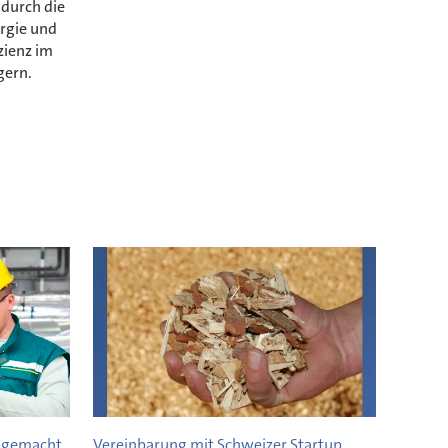
 durch die
rgie und
zienz im
gern.
t gemacht
Vereinbarung mit Schweizer Startup