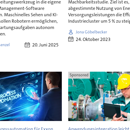
beitungswerkzeug in die eigene
Machbarkeitsstudie. Ziel ist es,
Management-Software
abgestimmte Nutzung von Ene
n. Maschinelles Sehen und KI-
Versorgungsleistungen die Effi
sollen Robotern ermöglichen,
Industriecluster um 5 % zu stei
artungsaufgaben autonom
Jona Göbelbecker
en.
24. Oktober 2023
20. Juni 2025
enzel
Sponsored
ozessautomation für Exxon
Anwendungsintegration leich