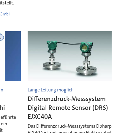
tstellt.
n GmbH
en
Lange Leitung möglich
Differenzdruck-Messsystem
hi
Digital Remote Sensor (DRS)
EJXC40A
geführte
 ein
Das Differenzdruck-Messsystems Dpharp
it
EJX40A ist mit zwei über ein Elektrokabel