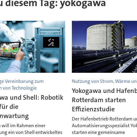
 zu diesem Tag: yokogawa
ige Vereinbarung zum
Nutzung von Strom, Wärme u
n von Technologie
Yokogawa und Hafenb
wa und Shell: Robotik
Rotterdam starten
für die
Effizienzstudie
nwartung
Der Hafenbetrieb Rotterdam u
will im Rahmen einer
Automatisierungsspezialist Y
ng ein von Shell entwickeltes
starten eine gemeinsame