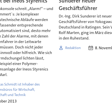
 bei Ineos Styrenics
Sunderer neuer
Geschäftsführer
nkonsole schreit „Alarm!“ – und
mmert´s: Je komplexer
Dr.-Ing. Dirk Sunderer ist neuer
stechnische Abläufe werden
Geschäftsführer von Yokogaw
fassender entsprechende
Deutschland in Ratingen. Sein 
utomatisiert sind, desto mehr
Rolf Marten, ging im März dies
e Zahl der Alarme, mit denen
in den Ruhestand.
nfahrer in der Leitwarte
üssen. Doch nicht jeder
8. Novem
Redaktion
sinnvoll oder hilfreich. Wie sich
rmdschungel lichten lässt,
Beispiel einer Polymer-
nsanlage der Ineos Styrenics
arl.
as Schmidt ist Inhaber des
nsbüros für Wirtschaft,
haft und Technik
ober 2013