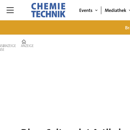
Events
Mediathek
Br
Home
ANZEIGE
ANZEIGE
Tag:
yokogawa