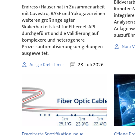
Bildverar
Endress+Hauser hat in Zusammenarbeit
Roboter-
mit Covestro, BASF und Yokogawa einen
integriere
weiteren groß angelegten
Analysen 
Skalierbarkeitstest für Ethernet-APL
Anlagenw
durchgeführt und die Validierung auf
auszuführ
komplexere und heterogenere
Prozessautomatisierungsumgebungen
Nora M
ausgeweitet.
28. Juli 2026
Ansgar Kretschmer
Erweiterte Spezifikation, neue
Offene Pr