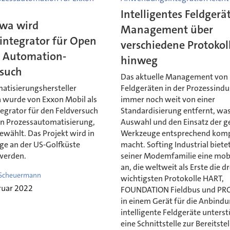
Intelligentes Feldgerä
wa wird
Management über
integrator für Open
verschiedene Protokol
s Automation-
hinweg
rsuch
Das aktuelle Management von
atisierungshersteller
Feldgeräten in der Prozessindus
wurde von Exxon Mobil als
immer noch weit von einer
egrator für den Feldversuch
Standardisierung entfernt, was
en Prozessautomatisierung,
Auswahl und den Einsatz der g
ewählt. Das Projekt wird in
Werkzeuge entsprechend kom
age an der US-Golfküste
macht. Softing Industrial biete
 werden.
seiner Modemfamilie eine mob
an, die weltweit als Erste die dr
Scheuermann
wichtigsten Protokolle HART,
ruar 2022
FOUNDATION Fieldbus und PR
in einem Gerät für die Anbind
intelligente Feldgeräte unters
eine Schnittstelle zur Bereitste