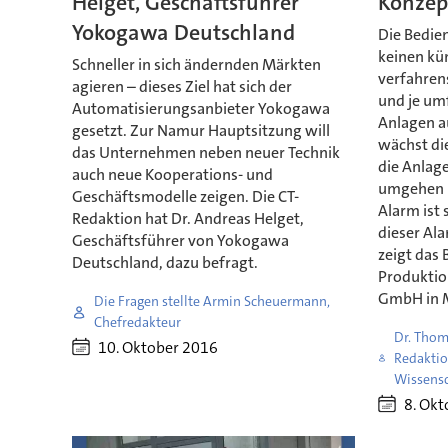
Helget, Geschäftsführer
Konzept
Yokogawa Deutschland
Die Bedie
keinen kü
Schneller in sich ändernden Märkten
verfahren
agieren – dieses Ziel hat sich der
und je um
Automatisierungsanbieter Yokogawa
Anlagen a
gesetzt. Zur Namur Hauptsitzung will
wächst di
das Unternehmen neben neuer Technik
die Anlage
auch neue Kooperations- und
umgehen m
Geschäftsmodelle zeigen. Die CT-
Alarm ist 
Redaktion hat Dr. Andreas Helget,
dieser Ala
Geschäftsführer von Yokogawa
zeigt das 
Deutschland, dazu befragt.
Produktio
GmbH in M
Die Fragen stellte Armin Scheuermann,
Chefredakteur
Dr. Thom
10. Oktober 2016
Redaktio
Wissensc
8. Okt