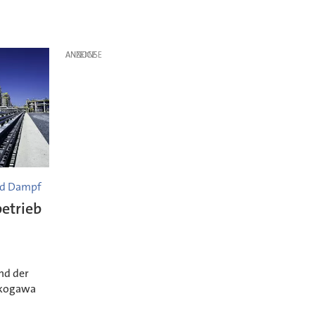
ANZEIGE
nd Dampf
etrieb
nd der
okogawa