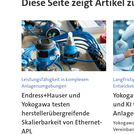
Diese Seite zeigt Artikel
Leistungsfähigkeit in komplexen
Langfrist
Anlagenumgebungen
Entwickel
Endress+Hauser und
Yokoga
Yokogawa testen
und KI 
herstellerübergreifende
Anlage
Skalierbarkeit von Ethernet-
Yokogawa 
Vereinbaru
APL