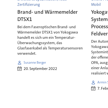
Zertifizierung
Mobil
Brand- und Wärmemelder
Yokoga
DTSX1
System
Proces
Bei dem Faseroptischen Brand- und
Wärmemelder DTSX1 von Yokogawa
Feldve
handelt es sich um ein Temperatur-
Der Autom
Überwachungssystem, das
Yokogawa 
Glasfaserkabel als Temperatursensoren
Systemint
verwendet.
der offen
OPA, ausg
Susanne Berger
einer Anl
20. September 2022
realisiert
Armin 
7. Feb