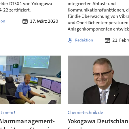
der DTSX1 von Yokogawa
integrierten Abtast- und
-22 zertifiziert.
Kommunikationsfunktionen, da
für die Überwachung von Vibr
17. März 2020
ion
und Oberflächentemperaturen
Anlagenkomponenten entwicke
21. Feb
Redaktion
st mehr!
Chemietechnik.de
 Alarmmanagement-
Yokogawa Deutschland