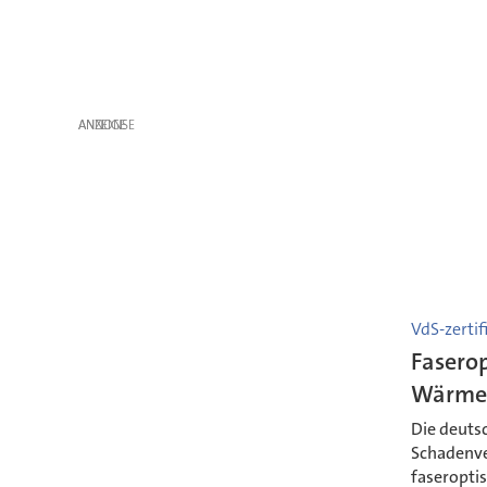
ANZEIGE
VdS-zertifi
Faserop
Wärme
Die deuts
Schadenve
faseropti