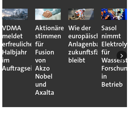
VDMA
Aktionäre
Wie der
Sasol
meldet
stimmen
europäische
nimmt
erfreuliches
für
Anlagenbau
Elektroly
Halbjahr
Fusion
zukunftsfähig
für
im
von
bleibt
Wassersto
Auftragseingang
Akzo
Forschun
Nobel
in
und
Betrieb
Axalta