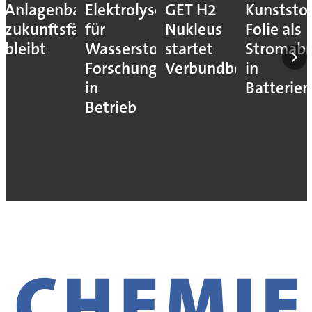
Anlagenbau
Elektrolyseur
GET H2
Kunststof
zukunftsfähig
für
Nukleus
Folie als
bleibt
Wasserstoff-
startet
Stromab
Forschung
Verbundbetrieb
in
in
Batterien
Betrieb