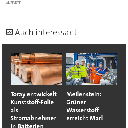
ANZEIGE
A
uch interessant
Toray entwickelt
Meilenstein:
Kunststoff-Folie
Grüner
als
Wasserstoff
Stromabnehmer
erreicht Marl
in Batterien