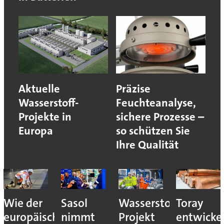
Aktuelle
Präzise
Wasserstoff-
Feuchteanalyse,
Projekte in
sichere Prozesse –
Europa
so schützen Sie
Ihre Qualität
Wie der
Sasol
Wasserstoff-
Toray
europäische
nimmt
Projekt
entwicke