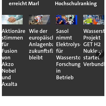
erreicht Marl
Hochschulranking
Aktionäre
Wie der
Sasol
Wassersto
stimmen
europäische
nimmt
Projekt
für
Anlagenbau
Elektrolyseur
GET H2
Fusion
zukunftsfähig
für
Nukleus
von
bleibt
Wasserstoff-
startet
Akzo
Forschung
Verbundb
Nobel
in
und
Betrieb
Axalta