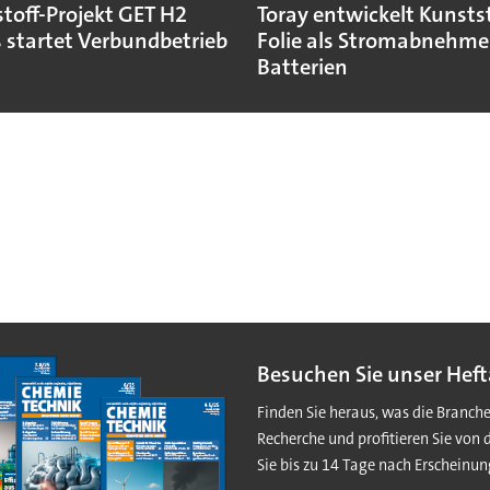
toff-Projekt GET H2
Toray entwickelt Kunstst
 startet Verbundbetrieb
Folie als Stromabnehmer
Batterien
Besuchen Sie unser Heft
Finden Sie heraus, was die Branch
Recherche und profitieren Sie von 
Sie bis zu 14 Tage nach Erscheinun