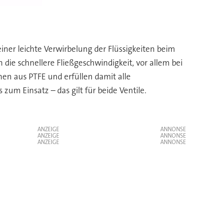
Das K
ner leichte Verwirbelung der Flüssigkeiten beim
ie schnellere Fließgeschwindigkeit, vor allem bei
hen aus PTFE und erfüllen damit alle
zum Einsatz – das gilt für beide Ventile.
ANZEIGE
ANZEIGE
ANZEIGE