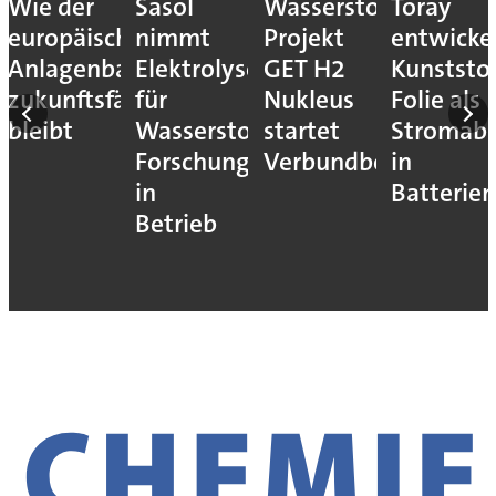
Wie der
Sasol
Wasserstoff-
Toray
europäische
nimmt
Projekt
entwicke
Anlagenbau
Elektrolyseur
GET H2
Kunststof
zukunftsfähig
für
Nukleus
Folie als
bleibt
Wasserstoff-
startet
Stromab
Forschung
Verbundbetrieb
in
in
Batterien
Betrieb