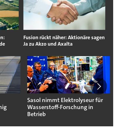
n:
Fusion rückt näher: Aktionäre sagen
nde
Ja zu Akzo und Axalta
Sasol nimmt Elektrolyseur für
Wasse
hig
Wasserstoff-Forschung in
Nukle
Betrieb