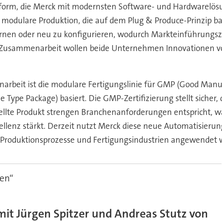
ttform, die Merck mit modernsten Software- und Hardwarelösu
e modulare Produktion, die auf dem Plug & Produce-Prinzip bas
nen oder neu zu konfigurieren, wodurch Markteinführungszei
 Zusammenarbeit wollen beide Unternehmen Innovationen vo
enarbeit ist die modulare Fertigungslinie für GMP (Good Manuf
pe Package) basiert. Die GMP-Zertifizierung stellt sicher, 
tellte Produkt strengen Branchenanforderungen entspricht, w
llenz stärkt. Derzeit nutzt Merck diese neue Automatisieru
e Produktionsprozesse und Fertigungsindustrien angewendet 
ten“
mit Jürgen Spitzer und Andreas Stutz von