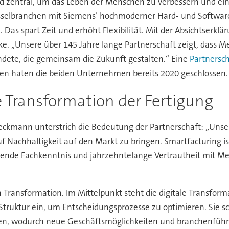
nd zentral, um das Leben der Menschen zu verbessern und ein
selbranchen mit Siemens’ hochmoderner Hard- und Software 
as spart Zeit und erhöht Flexibilität. Mit der Absichtserklä
ike. „Unsere über 145 Jahre lange Partnerschaft zeigt, dass 
ündete, die gemeinsam die Zukunft gestalten.“ Eine
Partnersch
en haten die beiden Unternehmen bereits 2020 geschlossen.
e Transformation der Fertigung
eckmann unterstrich die Bedeutung der Partnerschaft: „Unser Z
f Nachhaltigkeit auf den Markt zu bringen. Smartfacturing i
ssende Fachkenntnis und jahrzehntelange Vertrautheit mit Mer
n Transformation. Im Mittelpunkt steht die digitale Transform
Struktur ein, um Entscheidungsprozesse zu optimieren. Sie 
en, wodurch neue Geschäftsmöglichkeiten und branchenführend