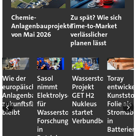
Chemie-
Zu spät? Wie sich
Anlagenbauprojekte
Time-to-Market
von Mai 2026
verlässlicher
planen lässt
Wie der
Sasol
Wasserstoff-
Toray
europäische
nimmt
Projekt
entwicke
Anlagenbau
Elektrolyseur
GET H2
Kunststof
zukunftsfähig
für
Nukleus
Folie als
bleibt
Wasserstoff-
startet
Stromab
Forschung
Verbundbetrieb
in
in
Batterien