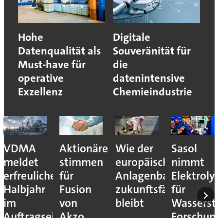
Hohe
Digitale
Datenqualität als
Souveränität für
Must-have für
die
operative
datenintensive
Exzellenz
Chemieindustrie
VDMA
Aktionäre
Wie der
Sasol
meldet
stimmen
europäische
nimmt
erfreuliches
für
Anlagenbau
Elektroly
Halbjahr
Fusion
zukunftsfähig
für
im
von
bleibt
Wassersto
Auftragseingang
Akzo
Forschun