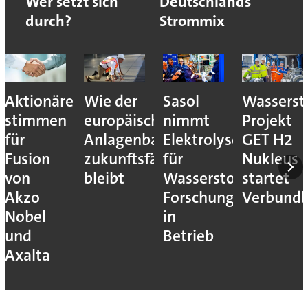
Wer setzt sich
Deutschlands
durch?
Strommix
Aktionäre
Wie der
Sasol
Wassersto
stimmen
europäische
nimmt
Projekt
für
Anlagenbau
Elektrolyseur
GET H2
Fusion
zukunftsfähig
für
Nukleus
von
bleibt
Wasserstoff-
startet
Akzo
Forschung
Verbundb
Nobel
in
und
Betrieb
Axalta