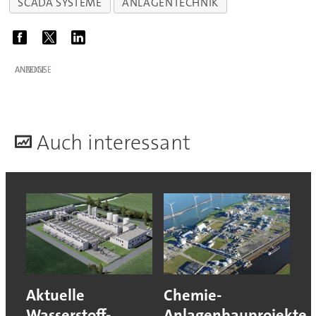
SCADA SYSTEME
ANLAGENTECHNIK
ANZEIGE
A
uch interessant
Aktuelle
Chemie-
Wasserstoff-
Anlagenbauprojekte