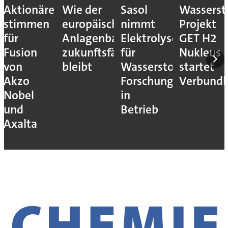
Aktionäre
Wie der
Sasol
Wassersto
stimmen
europäische
nimmt
Projekt
für
Anlagenbau
Elektrolyseur
GET H2
Fusion
zukunftsfähig
für
Nukleus
von
bleibt
Wasserstoff-
startet
Akzo
Forschung
Verbundb
Nobel
in
und
Betrieb
Axalta